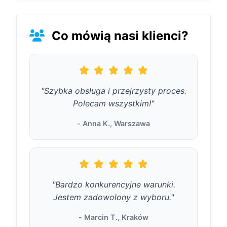
podpisaniem umowy.
Skontaktuj się z dostawcą
Co mówią nasi klienci?
usługi w celu anulowania.
"Szybka obsługa i przejrzysty proces.
Polecam wszystkim!"
- Anna K., Warszawa
"Bardzo konkurencyjne warunki.
Jestem zadowolony z wyboru."
- Marcin T., Kraków