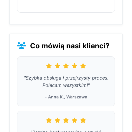
Szczegółowa lista dokumentów
zostanie przedstawiona
podczas składania wniosku.
Tak, możesz anulować wniosek
w dowolnym momencie przed
podpisaniem umowy.
Skontaktuj się z dostawcą
Co mówią nasi klienci?
usługi w celu anulowania.
"Szybka obsługa i przejrzysty proces.
Polecam wszystkim!"
- Anna K., Warszawa