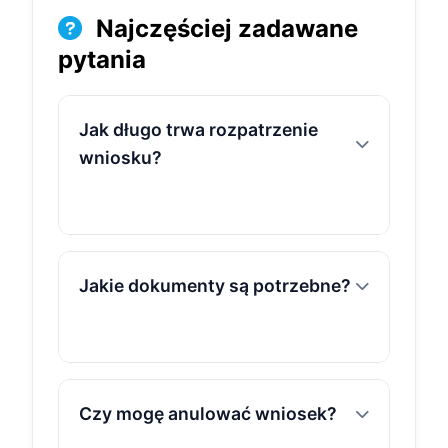
Najczęściej zadawane
pytania
Jak długo trwa rozpatrzenie
wniosku?
Większość wniosków jest
rozpatrywana w ciągu 1-3 dni
Jakie dokumenty są potrzebne?
roboczych. W przypadku
prostych produktów, takich jak
konta osobiste, decyzja może
być wydana nawet w kilka
Podstawowe dokumenty to
minut.
dowód osobisty i
Czy mogę anulować wniosek?
zaświadczenie o dochodach.